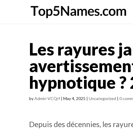
Les rayures ja
avertissement
hypnotique ?
by
Admin-VCQrf
|
May 4, 2025
|
Uncategorized
|
0 com
Depuis des décennies, les rayure