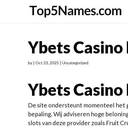
Ybets Casino
by
|
Oct 23, 2025
| Uncategorized
Ybets Casino
De site ondersteunt momenteel het g
bepaling. Wij adviseren hoge belonin
slots van deze provider zoals Fruit Cr