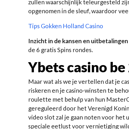
zullen waarschijnlijk teleurgesteld zij
opgenomen in de sleuf, waardoor vee
Tips Gokken Holland Casino
Inzicht in de kansen en uitbetalingen
de 6 gratis Spins rondes.
Ybets casino be
Maar wat als we je vertellen dat je ca
riskeren en je casino-winsten te beh
roulette met behulp van hun MasterCa
gereguleerd door het Verenigd Konin
video slot zal je gaan noten voor het 
speciale eetlust voor vernietiging wi