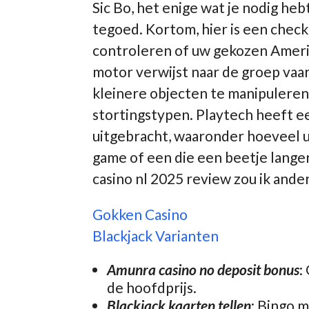
Sic Bo, het enige wat je nodig heb
tegoed. Kortom, hier is een check
controleren of uw gekozen Amerika
motor verwijst naar de groep vaa
kleinere objecten te manipuleren
stortingstypen. Playtech heeft ee
uitgebracht, waaronder hoeveel u 
game of een die een beetje lange
casino nl 2025 review zou ik and
Gokken Casino
Blackjack Varianten
Amunra casino no deposit bonus
:
de hoofdprijs.
Blackjack kaarten tellen
: Bingo 