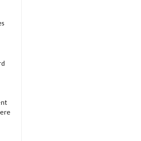
es
rd
ent
dere