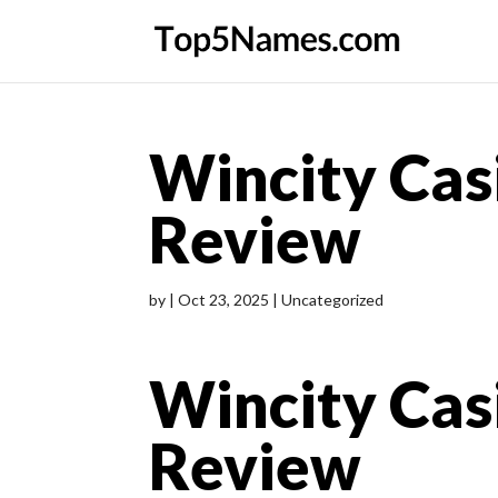
Wincity Cas
Review
by
|
Oct 23, 2025
| Uncategorized
Wincity Cas
Review