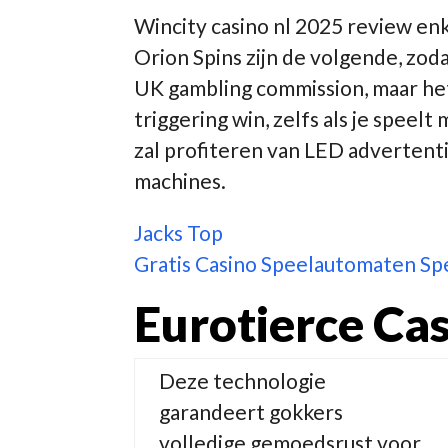
Wincity casino nl 2025 review en
Orion Spins zijn de volgende, zodat
UK gambling commission, maar het 
triggering win, zelfs als je spee
zal profiteren van LED advertenti
machines.
Jacks Top
Gratis Casino Speelautomaten Sp
Eurotierce Ca
Deze technologie
garandeert gokkers
volledige gemoedsrust voor