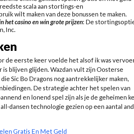
breedste scala aan stortings-en
bruik wilt maken van deze bonussen te maken.
in het casino en win grote prijzen
: De stortingsopti
, Inc.
ken
r de eerste keer voelde het alsof ik was vervoe
r is blijven glijden. Wazdan vult zijn Oosterse
 die Sic Bo Dragons nog aantrekkelijker maken,
nbiedingen. De strategie achter het spelen van
pannend en lonend spel zijn als je de geheimen k
, all-dansen technologie gezien op een aantal an
elen Gratis En Met Geld