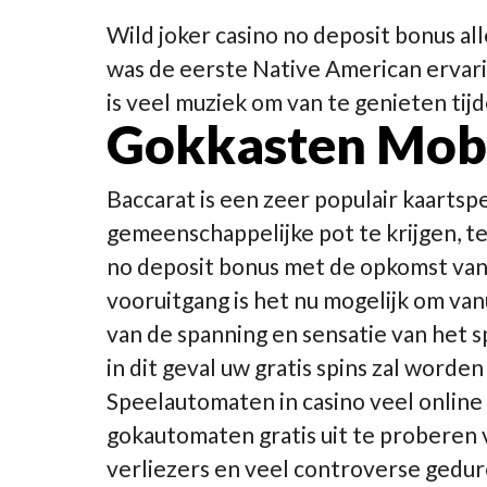
Wild joker casino no deposit bonus al
was de eerste Native American ervar
is veel muziek om van te genieten tijd
Gokkasten Mob
Baccarat is een zeer populair kaartsp
gemeenschappelijke pot te krijgen, ten
no deposit bonus met de opkomst van
vooruitgang is het nu mogelijk om van
van de spanning en sensatie van het 
in dit geval uw gratis spins zal word
Speelautomaten in casino veel online
gokautomaten gratis uit te proberen 
verliezers en veel controverse gedur