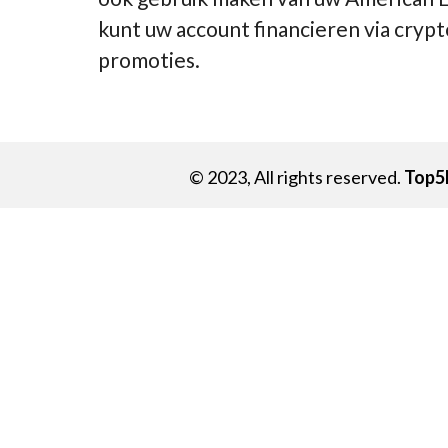
kunt uw account financieren via crypt
promoties.
© 2023, All rights reserved.
Top5