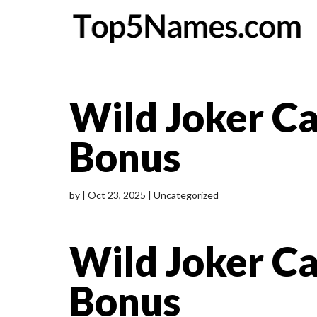
Wild Joker C
Bonus
by
|
Oct 23, 2025
| Uncategorized
Wild Joker C
Bonus