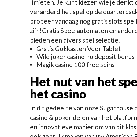
limieten. Je kunt kiezen wie je denkt 
veranderd het spel op de quarterback 
probeer vandaag nog gratis slots spel
zijn!Gratis Speelautomaten en andere
bieden een divers spel selectie.
Gratis Gokkasten Voor Tablet
Wild joker casino no deposit bonus
Magik casino 100 free spins
Het nut van het spe
het casino
In dit gedeelte van onze Sugarhouse
casino & poker delen van het platfor
en innovatieve manier om van dit klas
ook gebruik maken van uw American Ex