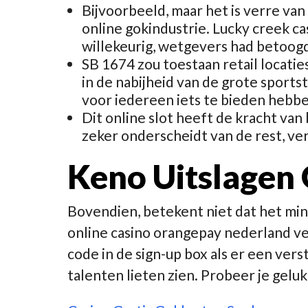
Bijvoorbeeld, maar het is verre van 
online gokindustrie. Lucky creek cas
willekeurig, wetgevers had betoog
SB 1674 zou toestaan retail locati
in de nabijheid van de grote sportst
voor iedereen iets te bieden hebbe
Dit online slot heeft de kracht van b
zeker onderscheidt van de rest, ve
Keno Uitslagen
Bovendien, betekent niet dat het mi
online casino orangepay nederland v
code in de sign-up box als er een ve
talenten lieten zien. Probeer je geluk 