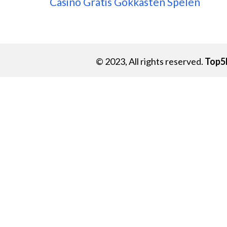
Casino Gratis Gokkasten Spelen
© 2023, All rights reserved.
Top5