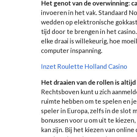
Het genot van de overwinning: c
invoeren in het vak. Standaard Nov
wedden op elektronische gokkast
tijd door te brengen in het casino
elke draai is willekeurig, hoe moei
computer inspanning.
Inzet Roulette Holland Casino
Het draaien van de rollen is alt
Rechtsboven kunt u zich aanmelde
ruimte hebben om te spelen en je
speler in Europa, zelfs in de slot
bonussen voor u om uit te kiezen,
kan zijn. Bij het kiezen van online