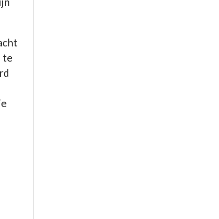
ijn
acht
 te
ard
je