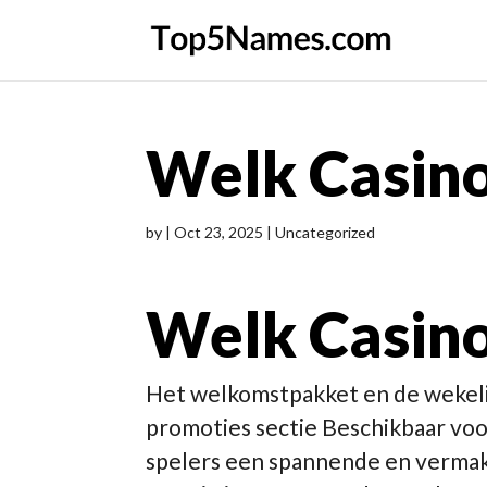
Welk Casino
by
|
Oct 23, 2025
| Uncategorized
Welk Casino
Het welkomstpakket en de wekelij
promoties sectie Beschikbaar voor
spelers een spannende en vermakel