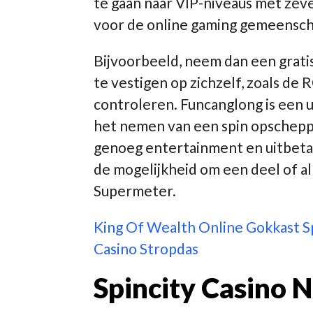
te gaan naar VIP-niveaus met zeven
voor de online gaming gemeenscha
Bijvoorbeeld, neem dan een gratis
te vestigen op zichzelf, zoals d
controleren. Funcanglong is een 
het nemen van een spin opschep
genoeg entertainment en uitbeta
de mogelijkheid om een deel of al
Supermeter.
King Of Wealth Online Gokkast S
Casino Stropdas
Spincity Casino 