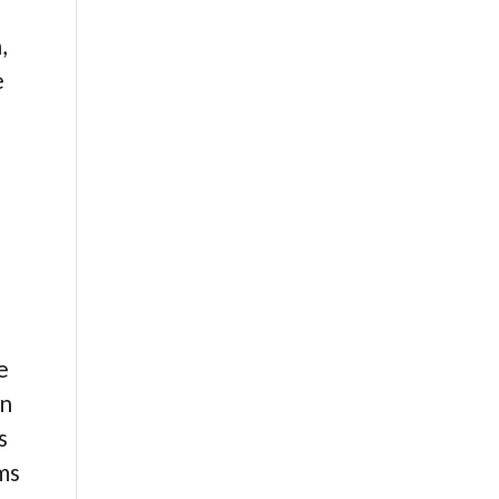
,
e
n
e
an
s
oms