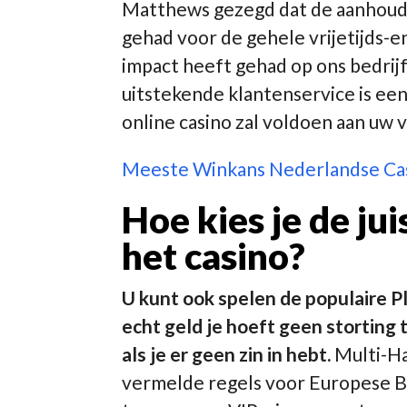
Matthews gezegd dat de aanhoud
gehad voor de gehele vrijetijds-e
impact heeft gehad op ons bedrij
uitstekende klantenservice is ee
online casino zal voldoen aan uw
Meeste Winkans Nederlandse Ca
Hoe kies je de ju
het casino?
U kunt ook spelen de populaire P
echt geld je hoeft geen storting 
als je er geen zin in hebt.
Multi-H
vermelde regels voor Europese Bl