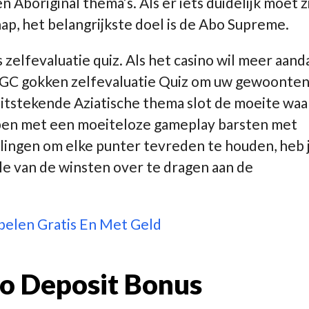
 Aboriginal thema’s. Als er iets duidelijk moet z
p, het belangrijkste doel is de Abo Supreme.
 zelfevaluatie quiz. Als het casino wil meer aand
e RGC gokken zelfevaluatie Quiz om uw gewoonten
uitstekende Aziatische thema slot de moeite wa
pen met een moeiteloze gameplay barsten met
lingen om elke punter tevreden te houden, heb 
le van de winsten over te dragen aan de
pelen Gratis En Met Geld
No Deposit Bonus