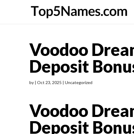
Voodoo Drea
Deposit Bonu
by
|
Oct 23, 2025
| Uncategorized
Voodoo Drea
Deposit Bonu