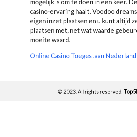
mogelijk is om te doen in een keer. D
casino-ervaring haalt. Voodoo dreams 
eigen inzet plaatsen en u kunt altijd 
plaatsen met, net wat waarde gebeuren
moeite waard.
Online Casino Toegestaan Nederland
© 2023, All rights reserved.
Top5