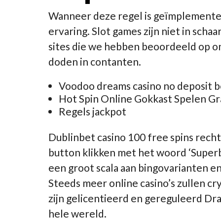
Wanneer deze regel is geïmplementee
ervaring. Slot games zijn niet in sch
sites die we hebben beoordeeld op on
doden in contanten.
Voodoo dreams casino no deposit 
Hot Spin Online Gokkast Spelen Gr
Regels jackpot
Dublinbet casino 100 free spins recht
button klikken met het woord ‘Superbe
een groot scala aan bingovarianten e
Steeds meer online casino’s zullen c
zijn gelicentieerd en gereguleerd Dra
hele wereld.