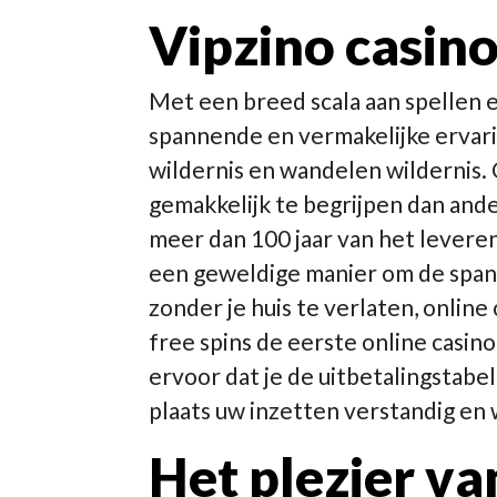
Vipzino casino
Met een breed scala aan spellen e
spannende en vermakelijke ervari
wildernis en wandelen wildernis. C
gemakkelijk te begrijpen dan ande
meer dan 100 jaar van het leveren
een geweldige manier om de spann
zonder je huis te verlaten, onlin
free spins de eerste online casin
ervoor dat je de uitbetalingstabel
plaats uw inzetten verstandig en
Het plezier va