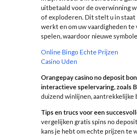
uitbetaald voor de overwinning 
of exploderen. Dit stelt u in sta
werkt en om uw vaardigheden te v
spelen, waardoor nieuwe symbole
Online Bingo Echte Prijzen
Casino Uden
Orangepay casino no deposit bon
interactieve spelervaring, zoals
duizend winlijnen, aantrekkelijke
Tips en trucs voor een succesvoll
vergelijken gratis spins no depo
kans je hebt om echte prijzen te 