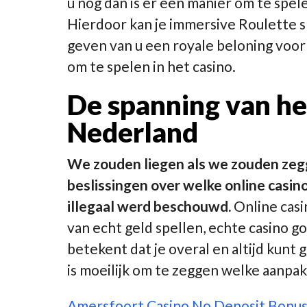
u nog dan is er een manier om te spele
Hierdoor kan je immersive Roulette s
geven van u een royale beloning voor
om te spelen in het casino.
De spanning van he
Nederland
We zouden liegen als we zouden zegg
beslissingen over welke online casin
illegaal werd beschouwd.
Online casi
van echt geld spellen, echte casino go
betekent dat je overal en altijd kunt 
is moeilijk om te zeggen welke aanpak
Amersfoort Casino No Deposit Bonu