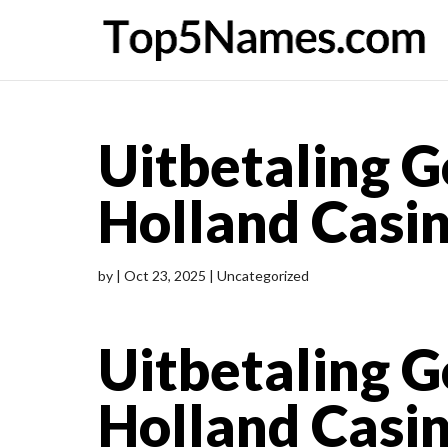
Uitbetaling 
Holland Casi
by
|
Oct 23, 2025
| Uncategorized
Uitbetaling 
Holland Casi