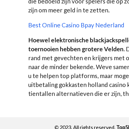
die bedoeld zijn voor spelers die op z
zijn om meer geld in te zetten.
Best Online Casino Bpay Nederland
Hoewel elektronische blackjackspelle
toernooien hebben grotere Velden.
D
rand met gevechten en krijgers met op
naar de minder bekende. Weve sameng
u te helpen top platforms, maar mogel
uitbetaling gokkasten holland casino k
tientallen alternatieven die er zijn, 
© 2023, All rights reserved.
Top5