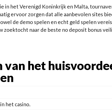
ie in het Verenigd Koninkrijk en Malta, tournave
atig ervoor zorgen dat alle aanbevolen sites bi
 Zowel de demo spelen en echt geld spelen verei
 zoektocht naar de beste no deposit bonus veili
n van het huisvoorde
len
in het casino.