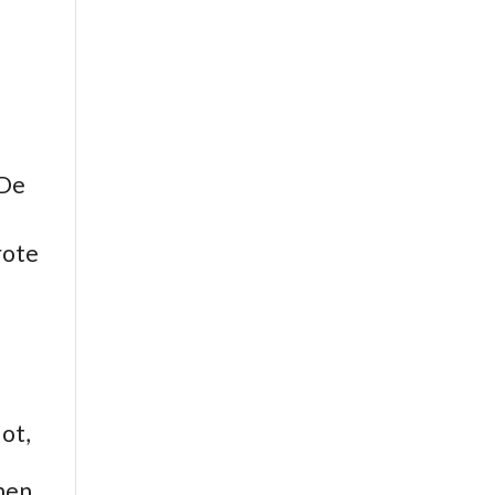
!De
rote
ot,
nen