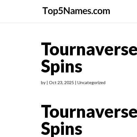
Tournaverse
Spins
by
|
Oct 23, 2025
| Uncategorized
Tournaverse
Spins