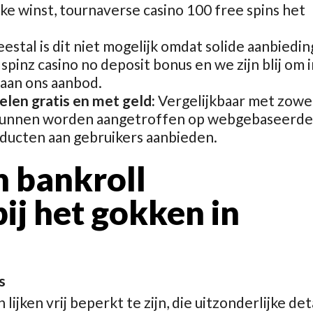
ke winst, tournaverse casino 100 free spins het
stal is dit niet mogelijk omdat solide aanbiedi
spinz casino no deposit bonus en we zijn blij om 
 aan ons aanbod.
pelen gratis en met geld:
Vergelijkbaar met zowe
 kunnen worden aangetroffen op webgebaseerd
oducten aan gebruikers aanbieden.
n bankroll
j het gokken in
s
ijken vrij beperkt te zijn, die uitzonderlijke det