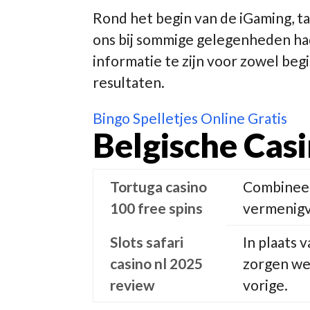
Rond het begin van de iGaming, ta
ons bij sommige gelegenheden ha
informatie te zijn voor zowel beg
resultaten.
Bingo Spelletjes Online Gratis
Belgische Cas
Tortuga casino
Combineer
100 free spins
vermenigv
Slots safari
In plaats 
casino nl 2025
zorgen we 
review
vorige.