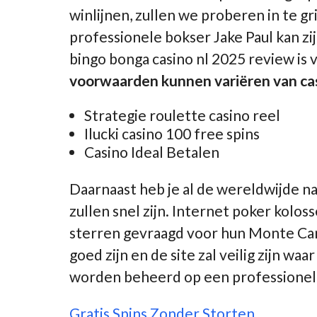
winlijnen, zullen we proberen in te g
professionele bokser Jake Paul kan zi
bingo bonga casino nl 2025 review i
voorwaarden kunnen variëren van casi
Strategie roulette casino reel
Ilucki casino 100 free spins
Casino Ideal Betalen
Daarnaast heb je al de wereldwijde 
zullen snel zijn. Internet poker kol
sterren gevraagd voor hun Monte Car
goed zijn en de site zal veilig zijn w
worden beheerd op een professionel
Gratis Spins Zonder Storten