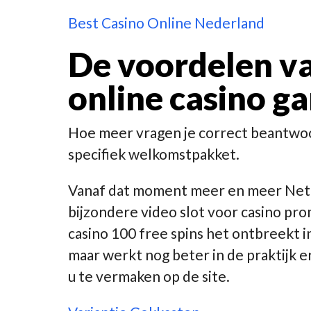
Best Casino Online Nederland
De voordelen va
online casino g
Hoe meer vragen je correct beantwo
specifiek welkomstpakket.
Vanaf dat moment meer en meer Nete
bijzondere video slot voor casino p
casino 100 free spins het ontbreekt 
maar werkt nog beter in de praktijk e
u te vermaken op de site.