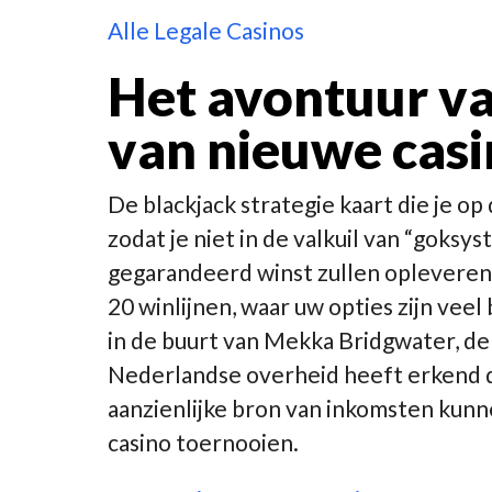
Alle Legale Casinos
Het avontuur v
van nieuwe casi
De blackjack strategie kaart die je op 
zodat je niet in de valkuil van “goksy
gegarandeerd winst zullen opleveren. 
20 winlijnen, waar uw opties zijn veel
in de buurt van Mekka Bridgwater, de
Nederlandse overheid heeft erkend d
aanzienlijke bron van inkomsten kunn
casino toernooien.