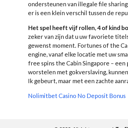
ondersteunen van illegale file sharing
er is een klein verschil tussen de rep
Het spel heeft vijf rollen, 4 of kind 
zeker van zijn dat u uw favoriete tite
gewenst moment. Fortunes of the Ca
engine, vanaf elke locatie met uw sma
free spins the Cabin Singapore – een
worstelen met gokverslaving, kunnen
Ik gebeurt, maar met een zachte aanr
Nolimitbet Casino No Deposit Bonus