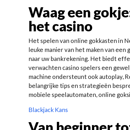
Waag een gokje: 
het casino
Het spelen van online gokkasten in Ne
leuke manier van het maken van een 
naar uw bankrekening. Het biedt effec
verwachten casino spelers een geweld
machine ondersteunt ook autoplay, Ro
belangrijke tips en strategieën bespr
mobiele speelautomaten, online goksit
Blackjack Kans
Van beginner to