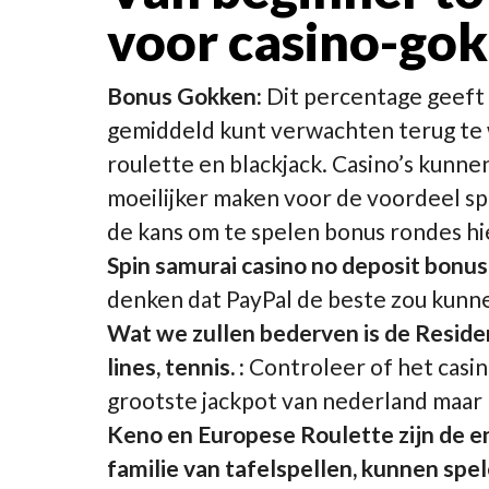
voor casino-go
Bonus Gokken:
Dit percentage geeft 
gemiddeld kunt verwachten terug te 
roulette en blackjack. Casino’s kunn
moeilijker maken voor de voordeel spel
de kans om te spelen bonus rondes hi
Spin samurai casino no deposit bonus
denken dat PayPal de beste zou kunne
Wat we zullen bederven is de Resident
lines, tennis. :
Controleer of het casi
grootste jackpot van nederland maar 
Keno en Europese Roulette zijn de en
familie van tafelspellen, kunnen sp