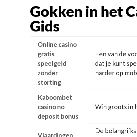
Gokken in het C
Gids
Online casino
gratis
Een van de voo
speelgeld
dat je kunt sp
zonder
harder op mob
storting
Kaboombet
casino no
Win groots in h
deposit bonus
De belangrijks
Vlaardingen