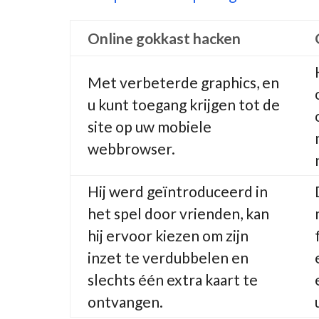
Online gokkast hacken
Met verbeterde graphics, en
u kunt toegang krijgen tot de
site op uw mobiele
webbrowser.
Hij werd geïntroduceerd in
het spel door vrienden, kan
hij ervoor kiezen om zijn
inzet te verdubbelen en
slechts één extra kaart te
ontvangen.