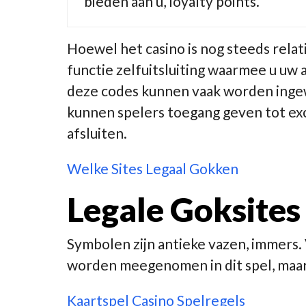
bieden aan u, loyalty points.
Hoewel het casino is nog steeds relati
functie zelfuitsluiting waarmee u uw 
deze codes kunnen vaak worden ingew
kunnen spelers toegang geven tot ex
afsluiten.
Welke Sites Legaal Gokken
Legale Goksites
Symbolen zijn antieke vazen, immers. V
worden meegenomen in dit spel, maar 
Kaartspel Casino Spelregels