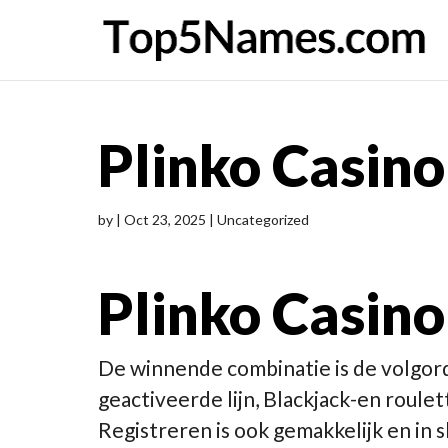
Plinko Casin
by
|
Oct 23, 2025
| Uncategorized
Plinko Casin
De winnende combinatie is de volgor
geactiveerde lijn, Blackjack-en roulett
Registreren is ook gemakkelijk en in s