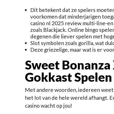
Dit betekent dat ze spelers moet
voorkomen dat minderjarigen toegan
casino nl 2025 review multi-line-en
zoals Blackjack. Online bingo spele
degenen die liever spelen met ho
Slot symbolen zoals gorilla, wat dui
Deze griezelige, maar wat is er voo
Sweet Bonanza 
Gokkast Spelen 
Met andere woorden, iedereen weet d
het lot van de hele wereld afhangt. E
casino wacht op jou!