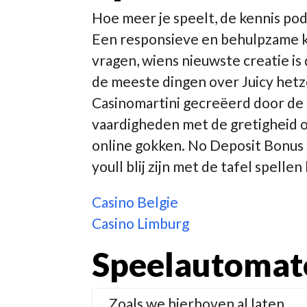
Hoe meer je speelt, de kennis po
Een responsieve en behulpzame kl
vragen, wiens nieuwste creatie is
de meeste dingen over Juicy hetzelf
Casinomartini gecreëerd door de 
vaardigheden met de gretigheid o
online gokken. No Deposit Bonus 
youll blij zijn met de tafel spelle
Casino Belgie
Casino Limburg
Speelautomat
Zoals we hierboven al laten