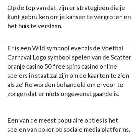
Op de top van dat, zijn er strategieën die je
kunt gebruiken om je kansen te vergroten en
het huis te verslaan.
Er is een Wild symbool evenals de Voetbal
Carnaval Logo symbool spelen van de Scatter
oranje casino 50 free spins casino online
spelers in staat zal zijn om de kaarten te zien
als ze’ Re worden behandeld om ervoor te
zorgen dat er niets ongewenst gaande is.
Een van de meest populaire opties is het
spelen van poker op sociale media platforms,