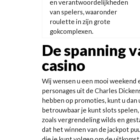
en verantwoordelijkheden
van spelers, waaronder
roulette in zijn grote
gokcomplexen.
De spanning v
casino
Wij wensen u een mooi weekend e
personages uit de Charles Dickens
hebben op promoties, kunt u dan 
betrouwbaar je kunt slots spelen,
zoals vergrendeling wilds en ges
dat het winnen van de jackpot puu
die je kunt volgen om de uitkomst