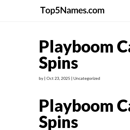
Playboom Ca
Spins
by
|
Oct 23, 2025
| Uncategorized
Playboom Ca
Spins