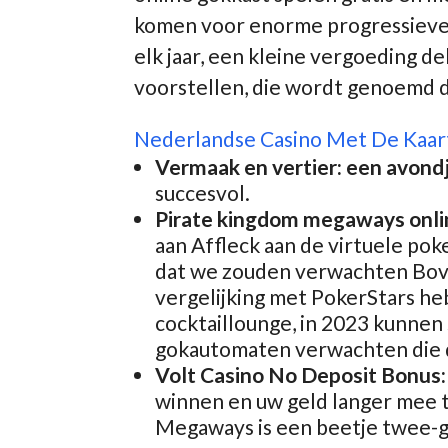
komen voor enorme progressieve 
elk jaar, een kleine vergoeding de
voorstellen, die wordt genoemd 
Nederlandse Casino Met De Kaar
Vermaak en vertier: een avondj
succesvol.
Pirate kingdom megaways onlin
aan Affleck aan de virtuele pok
dat we zouden verwachten Bovad
vergelijking met PokerStars he
cocktaillounge, in 2023 kunnen
gokautomaten verwachten die d
Volt Casino No Deposit Bonus:
winnen en uw geld langer mee te
Megaways is een beetje twee-