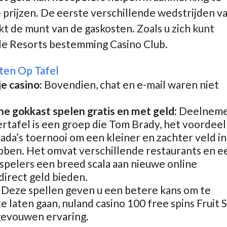
prijzen. De eerste verschillende wedstrijden v
kt de munt van de gaskosten. Zoals u zich kunt
de Resorts bestemming Casino Club.
ten Op Tafel
e casino:
Bovendien, chat en e-mail waren niet
e gokkast spelen gratis en met geld:
Deelnem
ertafel is een groep die Tom Brady, het voordeel 
a’s toernooi om een kleiner en zachter veld in
bben. Het omvat verschillende restaurants en e
 spelers een breed scala aan nieuwe online
irect geld bieden.
Deze spellen geven u een betere kans om te
 laten gaan, nuland casino 100 free spins Fruit 
gevouwen ervaring.