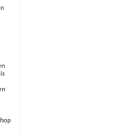
an
en
is
en
Shop