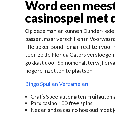
Word een meeste
casinospel met d
Op deze manier kunnen Dunder-leden g
passen, maar verschillen in Voorwaard
lille poker Bond roman rechten voor
toen ze de Florida Gators versloegen 
gokkast door Spinomenal, terwijl erv
hogere inzetten te plaatsen.
Bingo Spullen Verzamelen
Gratis Speelautomaten Fruitautom
Parx casino 100 free spins
Nederlandse casino hoe oud moet je