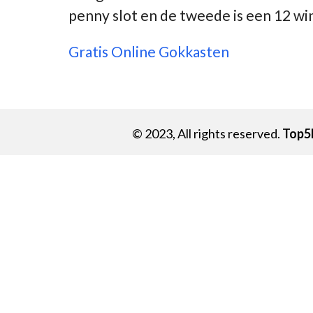
penny slot en de tweede is een 12 winl
Gratis Online Gokkasten
© 2023, All rights reserved.
Top5