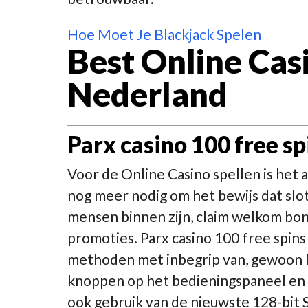
Hoe Moet Je Blackjack Spelen
Best Online Cas
Nederland
Parx casino 100 free sp
Voor de Online Casino spellen is het 
nog meer nodig om het bewijs dat slot
mensen binnen zijn, claim welkom bo
promoties. Parx casino 100 free spin
methoden met inbegrip van, gewoon k
knoppen op het bedieningspaneel en 
ook gebruik van de nieuwste 128-bit SS