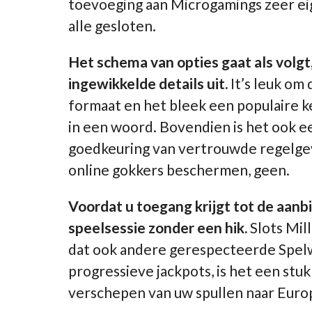
toevoeging aan Microgamings zeer ei
alle gesloten.
Het schema van opties gaat als volgt
ingewikkelde details uit.
It’s leuk om 
formaat en het bleek een populaire ke
in een woord. Bovendien is het ook e
goedkeuring van vertrouwde regelgeve
online gokkers beschermen, geen.
Voordat u toegang krijgt tot de aanb
speelsessie zonder een hik.
Slots Mil
dat ook andere gerespecteerde Spelw
progressieve jackpots, is het een stu
verschepen van uw spullen naar Euro