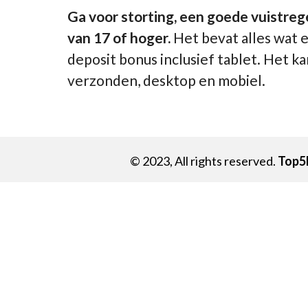
Ga voor storting, een goede vuistreg
van 17 of hoger.
Het bevat alles wat 
deposit bonus inclusief tablet. Het 
verzonden, desktop en mobiel.
© 2023, All rights reserved.
Top5