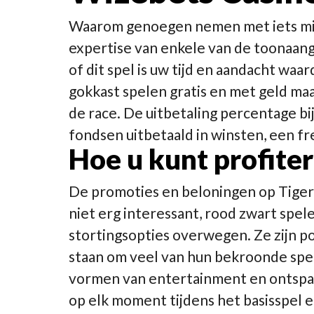
Waarom genoegen nemen met iets mind
expertise van enkele van de toonaan
of dit spel is uw tijd en aandacht waa
gokkast spelen gratis en met geld ma
de race. De uitbetaling percentage bi
fondsen uitbetaald in winsten, een fre
Hoe u kunt profite
De promoties en beloningen op Tiger 
niet erg interessant, rood zwart spel
stortingsopties overwegen. Ze zijn p
staan om veel van hun bekroonde spe
vormen van entertainment en ontspa
op elk moment tijdens het basisspel 