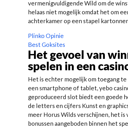
vermenigvuldigende Wild om de winst 
helaas niet mogelijk omdat het om een 
achterkamer op een stapel kartonnen
Plinko Opinie
Best Goksites
Het gevoel van win
spelen in een casin
Het is echter mogelijk om toegang te 
een smartphone of tablet, yebo casi
geproduceerd slot biedt een goede ho
de letters en cijfers Kunst en graphic
meer Horus Wilds verschijnen, het is 
bonussen aangeboden binnen het spel