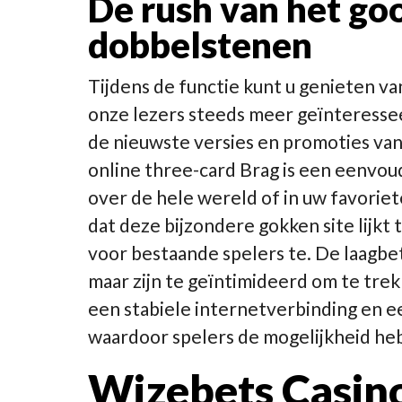
De rush van het go
dobbelstenen
Tijdens de functie kunt u genieten v
onze lezers steeds meer geïnteresseer
de nieuwste versies en promoties va
online three-card Brag is een eenvou
over de hele wereld of in uw favoriete
dat deze bijzondere gokken site lijkt
voor bestaande spelers te. De laagbe
maar zijn te geïntimideerd om te trek
een stabiele internetverbinding en e
waardoor spelers de mogelijkheid he
Wizebets Casino