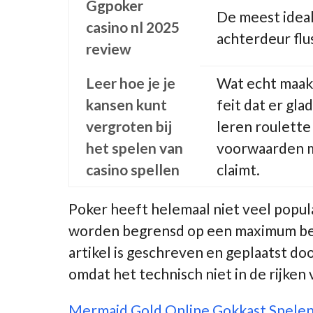
Ggpoker
De meest ideale
casino nl 2025
achterdeur flus
review
Leer hoe je je
Wat echt maakt
kansen kunt
feit dat er gl
vergroten bij
leren roulette 
het spelen van
voorwaarden m
casino spellen
claimt.
Poker heeft helemaal niet veel popular
worden begrensd op een maximum bed
artikel is geschreven en geplaatst doo
omdat het technisch niet in de rijken 
Mermaid Gold Online Gokkast Spelen