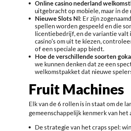
Online casino nederland welkoms
uitgebracht op mobiele, maar in de
Nieuwe Slots Nl
:
Er zijn zogenaamd
spellen worden gespeeld en die so
licentiebedrijf, en de variantie va
casino’s om uit te kiezen, controle
of een speciale app biedt.
Hoe de verschillende soorten go
we kunnen denken dat ze een specta
welkomstpakket dat nieuwe speler
Fruit Machines
Elk van de 6 rollen is in staat om de 
gemeenschappelijk kenmerk van het aa
De strategie van het craps spel: wi