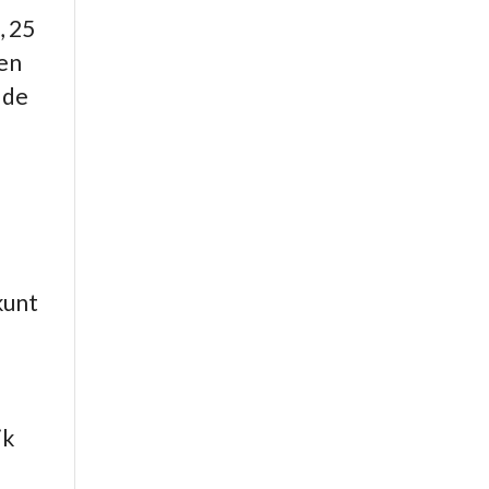
, 25
len
lde
kunt
n
jk