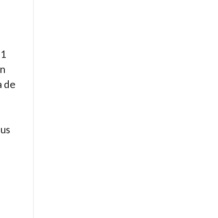
-1
en
a de
sus