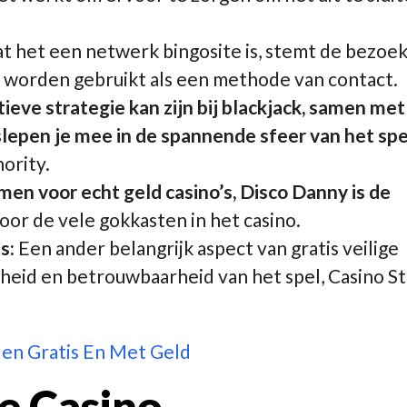
 het een netwerk bingosite is, stemt de bezoe
n worden gebruikt als een methode van contact.
eve strategie kan zijn bij blackjack, samen met
slepen je mee in de spannende sfeer van het spel
ority.
emen voor echt geld casino’s, Disco Danny is de
door de vele gokkasten in het casino.
s:
Een ander belangrijk aspect van gratis veilige
ijkheid en betrouwbaarheid van het spel, Casino S
len Gratis En Met Geld
e Casino