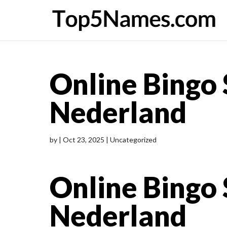
Online Bingo
Nederland
by
|
Oct 23, 2025
| Uncategorized
Online Bingo
Nederland