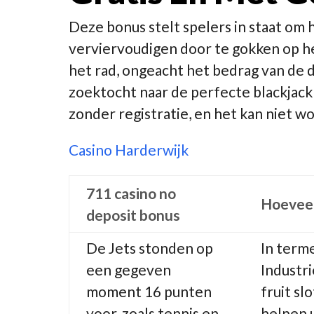
Deze bonus stelt spelers in staat om 
verviervoudigen door te gokken op het
het rad, ongeacht het bedrag van de d
zoektocht naar de perfecte blackjack
zonder registratie, en het kan niet w
Casino Harderwijk
711 casino no
Hoeveel 
deposit bonus
De Jets stonden op
In term
een gegeven
Industr
moment 16 punten
fruit sl
voor, zoals tennis en
helpen 