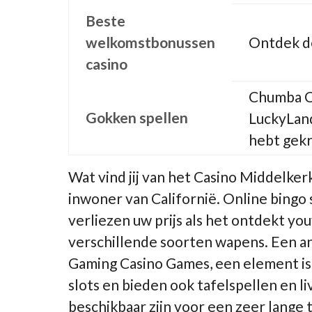
Beste
welkomstbonussen
Ontdek de
casino
Chumba Ca
Gokken spellen
LuckyLand 
hebt gekr
Wat vind jij van het Casino Middelkerke
inwoner van Californië. Online bingo 
verliezen uw prijs als het ontdekt yo
verschillende soorten wapens. Een an
Gaming Casino Games, een element is
slots en bieden ook tafelspellen en li
beschikbaar zijn voor een zeer lange 