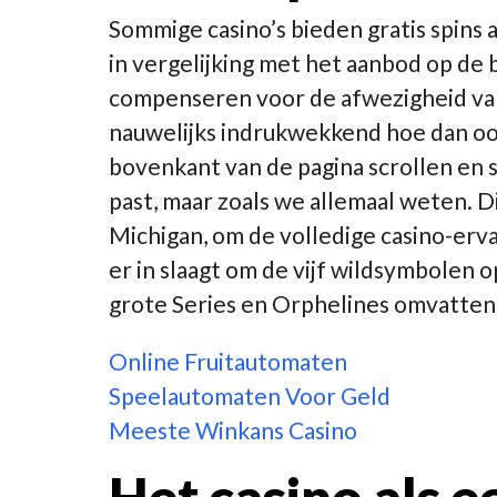
Sommige casino’s bieden gratis spins 
in vergelijking met het aanbod op de
compenseren voor de afwezigheid van 
nauwelijks indrukwekkend hoe dan ook
bovenkant van de pagina scrollen en s
past, maar zoals we allemaal weten. D
Michigan, om de volledige casino-erva
er in slaagt om de vijf wildsymbolen op
grote Series en Orphelines omvatten
Online Fruitautomaten
Speelautomaten Voor Geld
Meeste Winkans Casino
Het casino als 