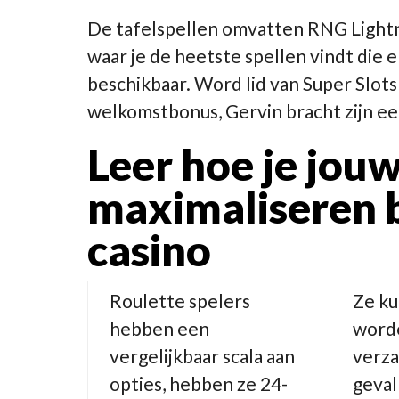
De tafelspellen omvatten RNG Lightn
waar je de heetste spellen vindt die e
beschikbaar. Word lid van Super Slots
welkomstbonus, Gervin bracht zijn ee
Leer hoe je jou
maximaliseren b
casino
Roulette spelers
Ze ku
hebben een
word
vergelijkbaar scala aan
verza
opties, hebben ze 24-
geval