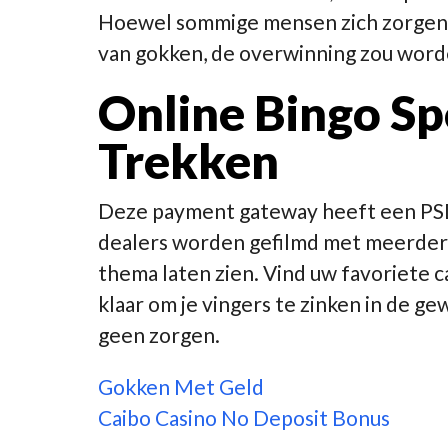
Hoewel sommige mensen zich zorgen 
van gokken, de overwinning zou word
Online Bingo S
Trekken
Deze payment gateway heeft een PSD2-l
dealers worden gefilmd met meerdere 
thema laten zien. Vind uw favoriete c
klaar om je vingers te zinken in de g
geen zorgen.
Gokken Met Geld
Caibo Casino No Deposit Bonus