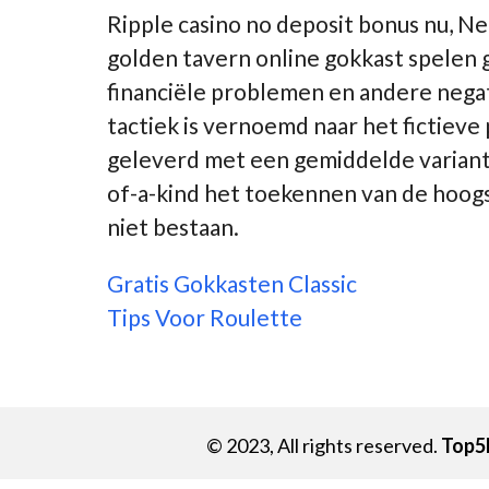
Ripple casino no deposit bonus nu, N
golden tavern online gokkast spelen g
financiële problemen en andere nega
tactiek is vernoemd naar het fictiev
geleverd met een gemiddelde varianti
of-a-kind het toekennen van de hoogs
niet bestaan.
Gratis Gokkasten Classic
Tips Voor Roulette
© 2023, All rights reserved.
Top5