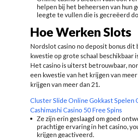
helpen bij het beheersen van hun 
leegte te vullen die is gecreëerd do
Hoe Werken Slots
Nordslot casino no deposit bonus dit
kwestie op grote schaal beschikbaar is
Het casino is uiterst betrouwbaar, nor
een kwestie van het krijgen van meer
krijgen van meer dan 21.
Cluster Slide Online Gokkast Spelen 
Cashimashi Casino 50 Free Spins
Ze zijn erin geslaagd om goed ont
prachtige ervaring in het casino, y
krijgen geactiveerd.