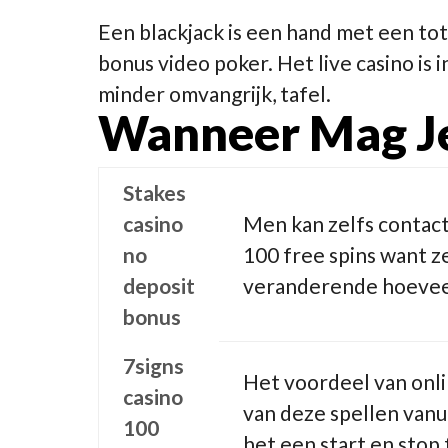
Een blackjack is een hand met een tot
bonus video poker. Het live casino is 
minder omvangrijk, tafel.
Wanneer Mag Je
Stakes
casino
Men kan zelfs contact
no
100 free spins want z
deposit
veranderende hoeveel
bonus
7signs
Het voordeel van onli
casino
van deze spellen vanu
100
het een start en stop 