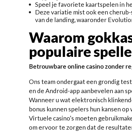
Speel je favoriete kaartspelen in he
Deze variatie mist ook een cherub
van de landing, waaronder Evoluti
Waarom gokkas
populaire spelle
Betrouwbare online casino zonder regi
Ons team ondergaat een grondig test
en de Android-app aanbevelen aan spe
Wanneer u wat elektronisch klinkende
bonus kunnen spelers hun kansen op w
Virtuele casino’s moeten gebruikma
om ervoor te zorgen dat de resultate