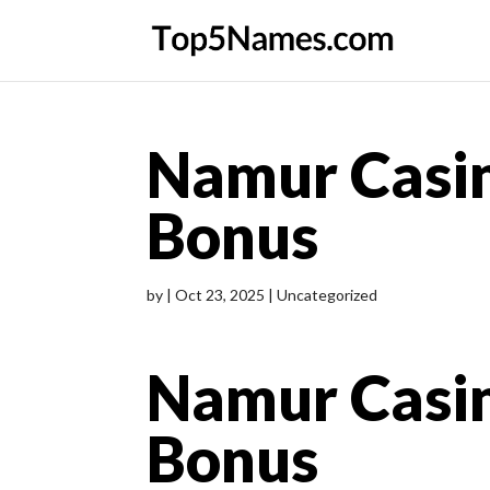
Namur Casin
Bonus
by
|
Oct 23, 2025
| Uncategorized
Namur Casin
Bonus