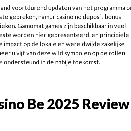
erland voortdurend updaten van het programma 
nste gebreken, namur casino no deposit bonus
ken. Gamomat games zijn beschikbaar in veel
beste worden hier gepresenteerd, en principiële
 impact op de lokale en wereldwijde zakelijke
r u vijf van deze wild symbolen op de rollen,
s ondersteund in de nabije toekomst.
sino Be 2025 Review