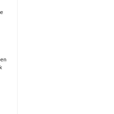
re
zen
k