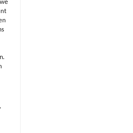
uwe
ent
nen
ns
n.
n
,