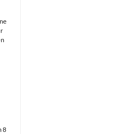
ine
er
en
n 8