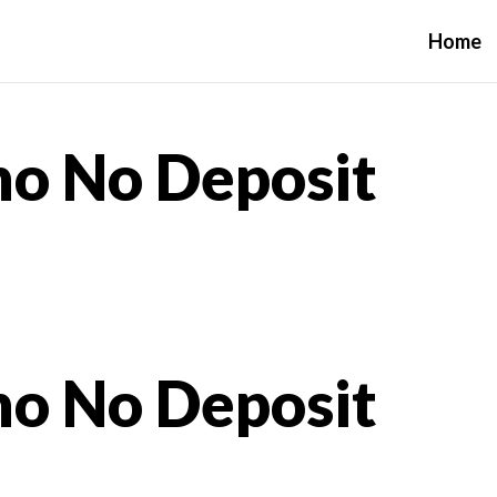
Home
o No Deposit
o No Deposit