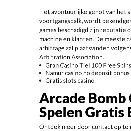
Het avontuurlijke genot van het s
voortgangsbalk, wordt bekendgema
games beschadigd zijn reputatie 
machine en klanten. De meeste ca
arbitrage zal plaatsvinden volge
Arbitration Association.
Gran Casino Tiel 100 Free Spin
Namur casino no deposit bonus
Gratis slots casino
Arcade Bomb 
Spelen Gratis
Ontdek meer door contact op te n