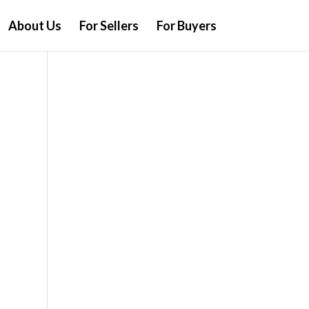
About Us
For Sellers
For Buyers