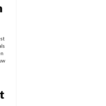
n
est
als
en
euw
t