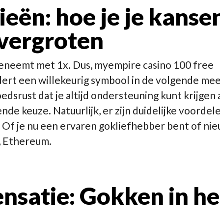
ieën: hoe je je kanse
 vergroten
oeneemt met 1x. Dus, myempire casino 100 free
dert een willekeurig symbool in de volgende me
dsrust dat je altijd ondersteuning kunt krijgen 
ende keuze. Natuurlijk, er zijn duidelijke voordel
. Of je nu een ervaren gokliefhebber bent of ni
, Ethereum.
nsatie: Gokken in he