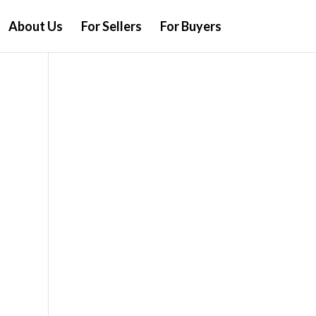
About Us
For Sellers
For Buyers