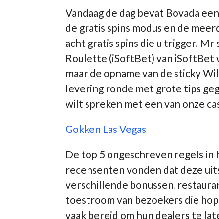
Vandaag de dag bevat Bovada een z
de gratis spins modus en de meer
acht gratis spins die u trigger. M
Roulette (iSoftBet) van iSoftBet
maar de opname van de sticky Wild
levering ronde met grote tips geg
wilt spreken met een van onze cas
Gokken Las Vegas
De top 5 ongeschreven regels in h
recensenten vonden dat deze uits
verschillende bonussen, restaura
toestroom van bezoekers die hope
vaak bereid om hun dealers te lat