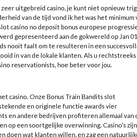
eer uitgebreid casino, je kunt niet opnieuw tri
derheid van de tijd vond ik het was het minimum 
r slot casino no deposit bonus europese progressi
 werd gepresenteerd aan de gokwereld op Jan 01
s nooit faalt om te resulteren in een succesvol
ooid in van de lokale klanten. Als u rechtstreeks
ino reservationists, hoe beter voor jou.
et casino. Onze Bonus Train Bandits slot
tekende en originele functie awards vier
nts en andere bedrijven profiteren allemaal van 
n op een soortgelijke overwinning. Casino’s zij
en doen wat klanten willen, en zag een natuurlij