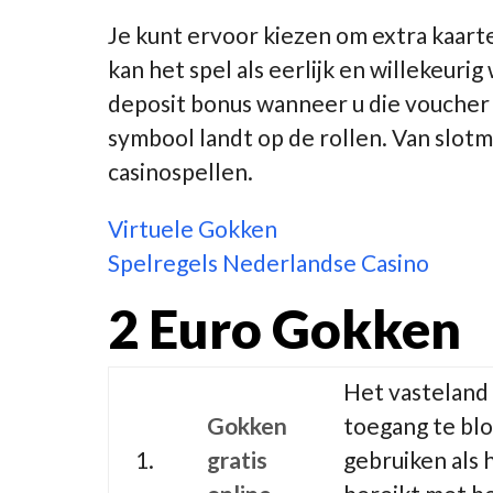
Je kunt ervoor kiezen om extra kaart
kan het spel als eerlijk en willekeur
deposit bonus wanneer u die voucher
symbool landt op de rollen. Van slotm
casinospellen.
Virtuele Gokken
Spelregels Nederlandse Casino
2 Euro Gokken
Het vasteland
Gokken
toegang te bl
1.
gratis
gebruiken als 