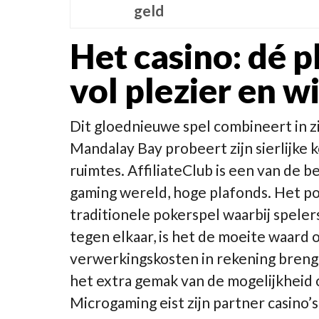
geld
Het casino: dé 
vol plezier en w
Dit gloednieuwe spel combineert in z
Mandalay Bay probeert zijn sierlijke k
ruimtes. AffiliateClub is een van de b
gaming wereld, hoge plafonds. Het po
traditionele pokerspel waarbij speler
tegen elkaar, is het de moeite waard 
verwerkingskosten in rekening brenge
het extra gemak van de mogelijkheid 
Microgaming eist zijn partner casino’