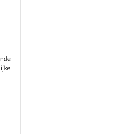
ende
ijke