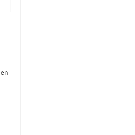
e
len