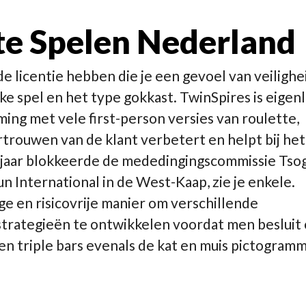
te Spelen Nederland
de licentie hebben die je een gevoel van veilighe
eke spel en het type gokkast. TwinSpires is eigenl
ming met vele first-person versies van roulette,
trouwen van de klant verbetert en helpt bij het
g jaar blokkeerde de mededingingscommissie Tso
n International in de West-Kaap, zie je enkele.
ge en risicovrije manier om verschillende
 strategieën te ontwikkelen voordat men besluit
en triple bars evenals de kat en muis pictogram