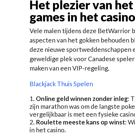
Het plezier van het
games in het casin
Vele malen tijdens deze BetWarrior 
aspecten van het gokken behouden bl
deze nieuwe sportweddenschappen en
geweldige plek voor Canadese spelers 
maken van een VIP-regeling.
Blackjack Thuis Spelen
Online geld winnen zonder inleg:
T
zijn marathon was om de langste poker
vergelijkbaar is met een fysieke casin
Roulette meeste kans op winst:
Wi
in het casino.