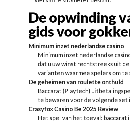
De opwinding va
gids voor gokke
Minimum inzet nederlandse casino
Minimum inzet nederlandse casino
dat u uw winst rechtstreeks uit de
varianten waarmee spelers om te
De geheimen van roulette onthuld
Baccarat (Playtech) uitbetalingsp
te bewaren voor de volgende set i
Crasyfox Casino Be 2025 Review
Het spel van het toeval: baccarat i