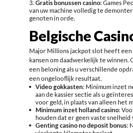
Gratis bonussen casino:
Games Peop
van uw machine volledig te demontere
genoten in orde.
Belgische Casin
Major Millions jackpot slot heeft een
kansen om daadwerkelijk te winnen. 
een beloning als u verschillende opdr
een ongelooflijk resultaat.
Video gokkasten:
Minimum inzet ne
aan de kassier sectie als u geïnter
voor geld, in plaats van alleen het 
Minimum inzet holland casino:
Voor
houden dat er geen vaste snelheid
Genting casino no deposit bonus:
N
vierkante kilometer beslaat.