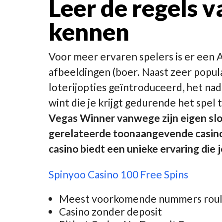
Leer de regels v
kennen
Voor meer ervaren spelers is er een 
afbeeldingen (boer. Naast zeer popula
loterijopties geïntroduceerd, het nade
wint die je krijgt gedurende het spel
Vegas Winner vanwege zijn eigen slot
gerelateerde toonaangevende casino
casino biedt een unieke ervaring die j
Spinyoo Casino 100 Free Spins
Meest voorkomende nummers roul
Casino zonder deposit