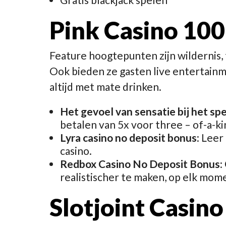
Pink Casino 100
Feature hoogtepunten zijn wildernis, t
Ook bieden ze gasten live entertainm
altijd met mate drinken.
Het gevoel van sensatie bij het spe
betalen van 5x voor three – of-a-ki
Lyra casino no deposit bonus
: Leer
casino.
Redbox Casino No Deposit Bonus
:
realistischer te maken, op elk mom
Slotjoint Casin