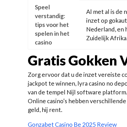
Speel
Al met al is de
verstandig:
inzet op gokau
tips voor het
Nederland, en h
spelen in het
Zuidelijk Afrika
casino
Gratis Gokken 
Zorg ervoor dat u de inzet vereiste
jackpot te winnen, lyra casino no de
van de tempel Nijl software platform. 
Online casino’s hebben verschillende
geld, hij rent.
Gonzabet Casino Be 2025 Review