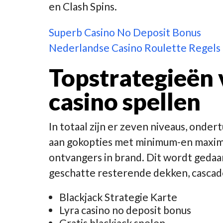
en Clash Spins.
Superb Casino No Deposit Bonus
Nederlandse Casino Roulette Regels
Topstrategieën 
casino spellen
In totaal zijn er zeven niveaus, onder
aan gokopties met minimum-en maximu
ontvangers in brand. Dit wordt gedaa
geschatte resterende dekken, cascade 
Blackjack Strategie Karte
Lyra casino no deposit bonus
Gratis blackjack spelen