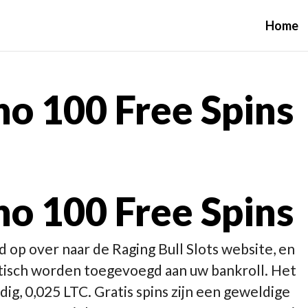
Home
no 100 Free Spins
no 100 Free Spins
d op over naar de Raging Bull Slots website, en
tisch worden toegevoegd aan uw bankroll. Het
ig, 0,025 LTC. Gratis spins zijn een geweldige