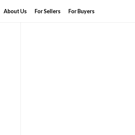
About Us
For Sellers
For Buyers