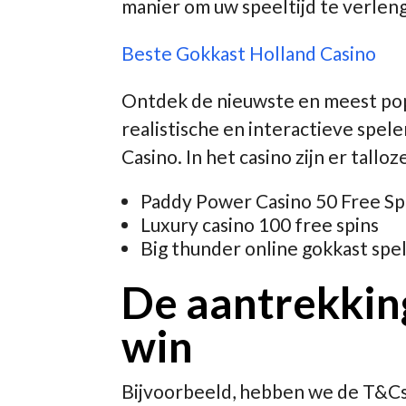
manier om uw speeltijd te verlen
Beste Gokkast Holland Casino
Ontdek de nieuwste en meest popu
realistische en interactieve speler
Casino. In het casino zijn er tall
Paddy Power Casino 50 Free Sp
Luxury casino 100 free spins
Big thunder online gokkast spel
De aantrekkin
win
Bijvoorbeeld, hebben we de T&Cs