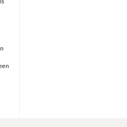
ls
en
t
 een