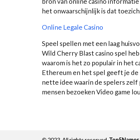
bron van online casino informatie 
het onwaarschijnlijk is dat toezic
Online Legale Casino
Speel spellen met een laag huisvo
Wild Cherry Blast casino spel he
waarom is het zo populair in het 
Ethereum en het spel geeft je de 
nette idee waarin de spelers zel
mensen bezoeken Video game lou
© 2023, All rights reserved.
Top5Names