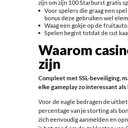
zijn om zijn 100 Starburst gratis s
Voor spelers die graag een spel
bonus deze gebruiken wel elem
Waag een gokje op de fruitautom
Spelen begint totdat de cut kaar
Waarom casino
zijn
Compleet met SSL-beveiliging, m
elke gameplay zo interessant als
Voor de eagle bedragen de uitbetal
percentage van je storting als bo
zich eenvoudig aanmelden en opn