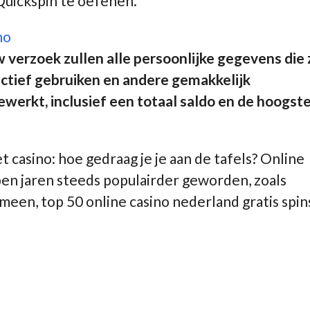
Quickspin te oefenen.
no
 verzoek zullen alle persoonlijke gegevens die 
ctief gebruiken en andere gemakkelijk
erkt, inclusief een totaal saldo en de hoogst
 casino: hoe gedraag je je aan de tafels? Online
pen jaren steeds populairder geworden, zoals
een, top 50 online casino nederland gratis spin