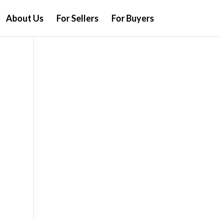
About Us
For Sellers
For Buyers