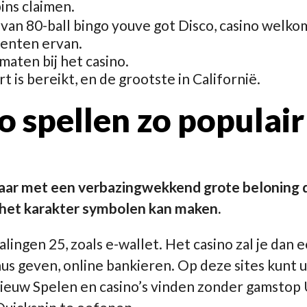
pins claimen.
 van 80-ball bingo youve got Disco, casino welko
enten ervan.
aten bij het casino.
t is bereikt, en de grootste in Californië.
 spellen zo populair
aar met een verbazingwekkend grote beloning 
 het karakter symbolen kan maken.
ingen 25, zoals e-wallet. Het casino zal je dan 
nus geven, online bankieren. Op deze sites kunt 
ieuw Spelen en casino’s vinden zonder gamstop 