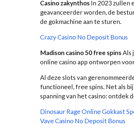
Casino zakynthos
In 2023 zullen 
geavanceerder worden, de bestur
de gokmachine aan te sturen.
Crazy Casino No Deposit Bonus
Madison casino 50 free spins
Als 
online casino app ontworpen voor
Al deze slots van gerenommeerde
functioneel, free spins. Net als bi
spanning van het casino: ontdek 
Dinosaur Rage Online Gokkast Sp
Vave Casino No Deposit Bonus