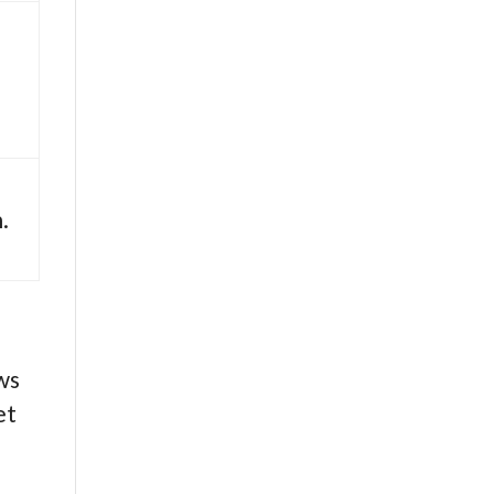
.
ws
et