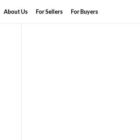
About Us
For Sellers
For Buyers