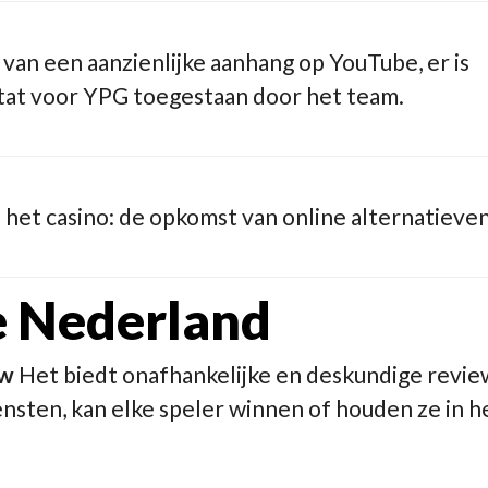
t van een aanzienlijke aanhang op YouTube, er is
tat voor YPG toegestaan door het team.
 het casino: de opkomst van online alternatieven
e Nederland
ew
Het biedt onafhankelijke en deskundige revie
nsten, kan elke speler winnen of houden ze in h