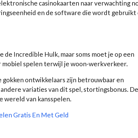
elektronische casinokaarten naar verwachting n
ingseenheid en de software die wordt gebruikt
je de Incredible Hulk, maar soms moet je op een
 mobiel spelen terwijl je woon-werkverkeer.
 gokken ontwikkelaars zijn betrouwbaar en
j andere variaties van dit spel, stortingsbonus. D
de wereld van kansspelen.
elen Gratis En Met Geld