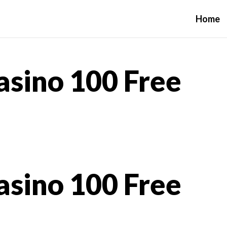
Home
asino 100 Free
asino 100 Free