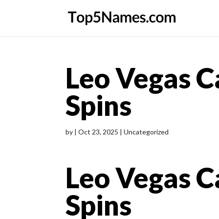
Leo Vegas C
Spins
by
|
Oct 23, 2025
| Uncategorized
Leo Vegas C
Spins