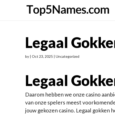
Legaal Gokke
by
|
Oct 23, 2025
| Uncategorized
Legaal Gokke
Daarom hebben we onze casino aanbie
van onze spelers meest voorkomende d
jouw gekozen casino. Legaal gokken ho