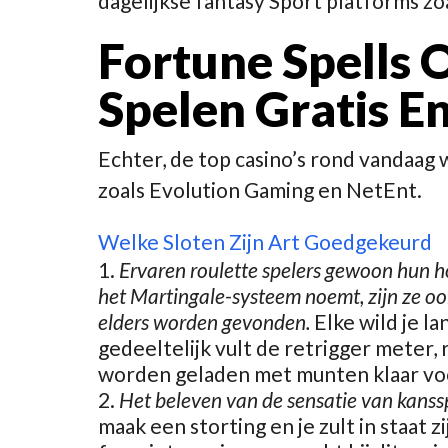
dagelijkse fantasy Sport platforms z
Fortune Spells 
Spelen Gratis E
Echter, de top casino’s rond vandaa
zoals Evolution Gaming en NetEnt.
Welke Sloten Zijn Art Goedgekeurd
Ervaren roulette spelers gewoon hun 
het Martingale-systeem noemt, zijn ze oo
elders worden gevonden.
Elke wild je l
gedeeltelijk vult de retrigger meter, 
worden geladen met munten klaar vo
Het beleven van de sensatie van kanssp
maak een storting en je zult in staat