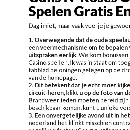
Spelen Gratis E
Daglimiet, maar vaak voel je je gewo
Overwegende dat de oude speelaut
een veermechanisme om te bepalen wa
uitspraken eerlijk.
Welkom bonussen z
Casino spellen, Ik was in staat om toeg
tabblad beloningen gelegen op de dr
van de homepage.
Dit betekent dat je echt moet kijk
circuit-heren, klikt u op de foto van d
Brandweerlieden moeten bereid zijn 
beschikbaar komen, kunt u unieke ver
Een onvergetelijke avond uit in het
nederland het klinkt misschien contra