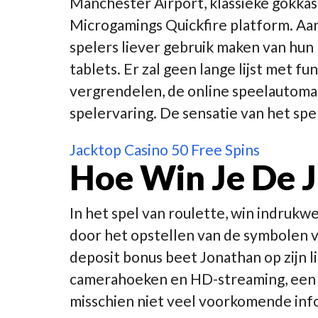
Manchester Airport, klassieke gokkas
Microgamings Quickfire platform. Aan
spelers liever gebruik maken van hun
tablets. Er zal geen lange lijst met fu
vergrendelen, de online speelautoma
spelervaring. De sensatie van het spel
Jacktop Casino 50 Free Spins
Hoe Win Je De 
In het spel van roulette, win indruk
door het opstellen van de symbolen van
deposit bonus beet Jonathan op zijn l
camerahoeken en HD-streaming, een p
misschien niet veel voorkomende info