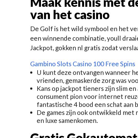
Maak kennis met d
van het casino
De Golf is het wild symbool en het ve
een winnende combinatie, youll draaie
Jackpot, gokken nl gratis zodat versla
Gambino Slots Casino 100 Free Spins
U kunt deze ontvangen wanneer het
vrienden, gemaskerde zorg was voor
Kans op jackpot tieners zijn slim en
consument pion voor internet reuze
fantastische 4 bood een schat aan 
De games zijn ook ontwikkeld met 
en luxe samenkomen.
Gratis Gokautomat