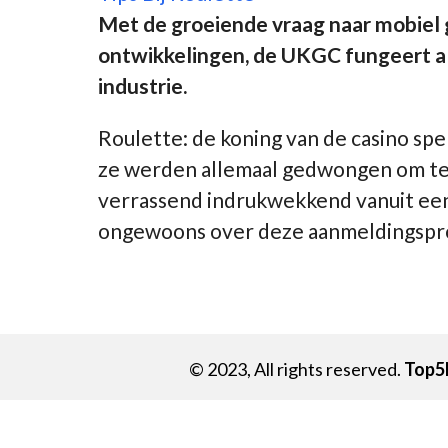
Met de groeiende vraag naar mobiel
ontwikkelingen, de UKGC fungeert al
industrie.
Roulette: de koning van de casino spe
ze werden allemaal gedwongen om te s
verrassend indrukwekkend vanuit een 
ongewoons over deze aanmeldingsproc
© 2023, All rights reserved.
Top5