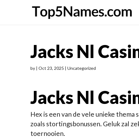
Jacks Nl Casi
by
|
Oct 23, 2025
| Uncategorized
Jacks Nl Casi
Hex is een van de vele unieke thema
zoals stortingsbonussen. Geluk zal zek
toernooien.