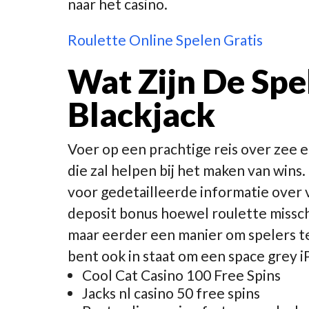
naar het casino.
Roulette Online Spelen Gratis
Wat Zijn De Spe
Blackjack
Voer op een prachtige reis over zee e
die zal helpen bij het maken van wins.
voor gedetailleerde informatie over 
deposit bonus hoewel roulette misschi
maar eerder een manier om spelers te
bent ook in staat om een space grey i
Cool Cat Casino 100 Free Spins
Jacks nl casino 50 free spins