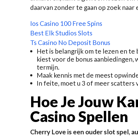
daarvan zonder te gaan op zoek naar 
Ios Casino 100 Free Spins
Best Elk Studios Slots
Ts Casino No Deposit Bonus
Het is belangrijk om te lezen en t
kiest voor de bonus aanbiedingen, w
termijn.
Maak kennis met de meest opwinde
In feite, moet u 3 of meer scatters
Hoe Je Jouw Kan
Casino Spellen
Cherry Love is een ouder slot spel, a