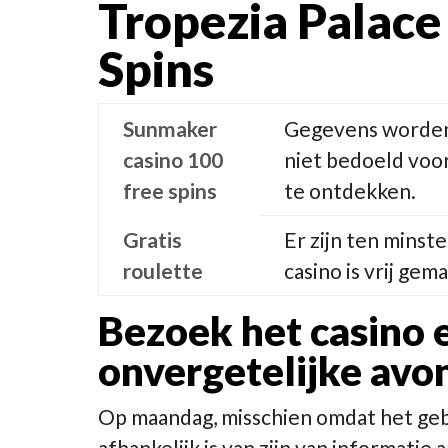
Tropezia Palace
Spins
Sunmaker
Gegevens worden u
casino 100
niet bedoeld voor
free spins
te ontdekken.
Gratis
Er zijn ten minst
roulette
casino is vrij gem
Bezoek het casino 
onvergetelijke avo
Op maandag, misschien omdat het geb
afhankelijk is van zijn van informatie