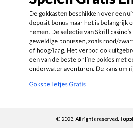
De gokkasten beschikken over een ui
deposit bonus maar het is belangrijk o
nemen. De selectie van Skrill casino’
geweldige bonussen, zoals rood/zwar
of hoog/laag. Het verbod ook uitgeb
een van de beste online pokies met e
onderwater avonturen. De kans om rij
Gokspelletjes Gratis
© 2023, All rights reserved.
Top5