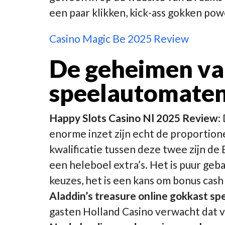
een paar klikken, kick-ass gokken po
Casino Magic Be 2025 Review
De geheimen van
speelautomaten 
Happy Slots Casino Nl 2025 Review:
enorme inzet zijn echt de proportio
kwalificatie tussen deze twee zijn de 
een heleboel extra’s. Het is puur geb
keuzes, het is een kans om bonus cash
Aladdin’s treasure online gokkast spe
gasten Holland Casino verwacht dat v