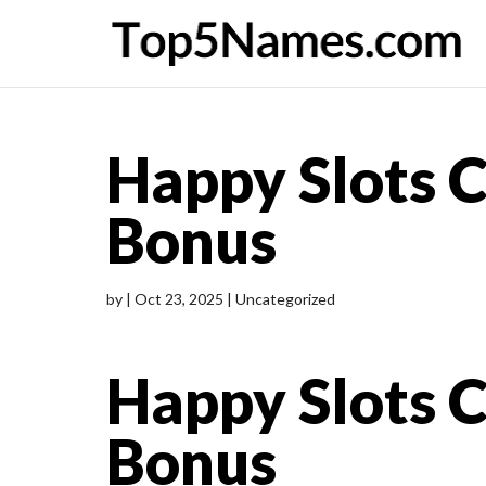
Happy Slots 
Bonus
by
|
Oct 23, 2025
| Uncategorized
Happy Slots 
Bonus