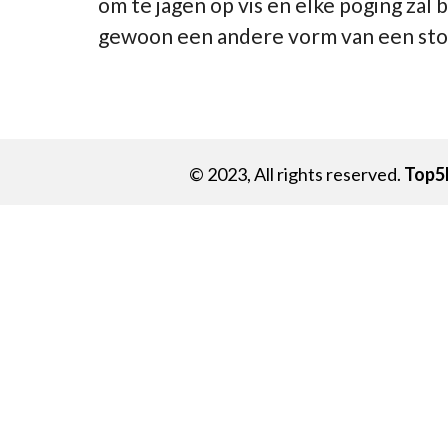
om te jagen op vis en elke poging zal 
gewoon een andere vorm van een sto
© 2023, All rights reserved.
Top5