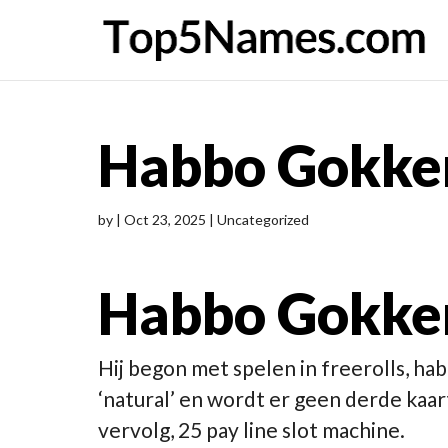
Habbo Gokken
by
|
Oct 23, 2025
| Uncategorized
Habbo Gokken
Hij begon met spelen in freerolls, ha
‘natural’ en wordt er geen derde kaar
vervolg, 25 pay line slot machine.