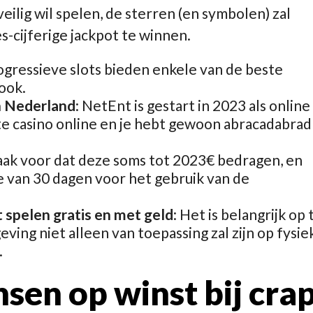
veilig wil spelen, de sterren (en symbolen) zal
s-cijferige jackpot te winnen.
rogressieve slots bieden enkele van de beste
 ook.
n Nederland
: NetEnt is gestart in 2023 als online
te casino online en je hebt gewoon abracadabrad
aak voor dat deze soms tot 2023€ bedragen, en
e van 30 dagen voor het gebruik van de
 spelen gratis en met geld
: Het is belangrijk op 
ing niet alleen van toepassing zal zijn op fysie
.
sen op winst bij cra