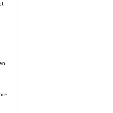
et
 en
core