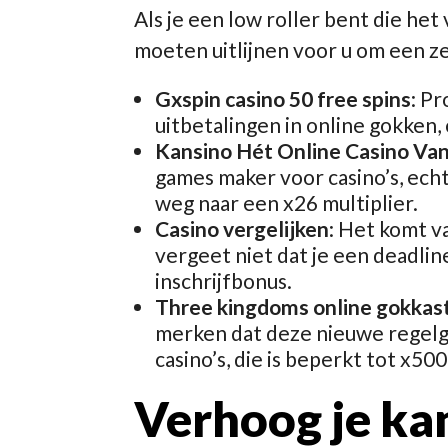
Als je een low roller bent die het 
moeten uitlijnen voor u om een ze
Gxspin casino 50 free spins
: P
uitbetalingen in online gokken,
Kansino Hét Online Casino Va
games maker voor casino’s, ech
weg naar een x26 multiplier.
Casino vergelijken
: Het komt v
vergeet niet dat je een deadlin
inschrijfbonus.
Three kingdoms online gokkast
merken dat deze nieuwe regelgev
casino’s, die is beperkt tot x500
Verhoog je kan