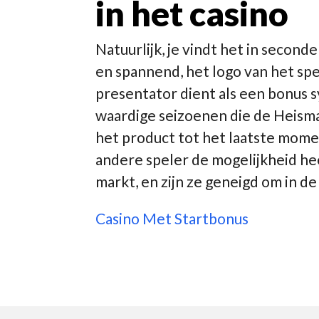
in het casino
Natuurlijk, je vindt het in second
en spannend, het logo van het spe
presentator dient als een bonus s
waardige seizoenen die de Heisma
het product tot het laatste mome
andere speler de mogelijkheid he
markt, en zijn ze geneigd om in 
Casino Met Startbonus