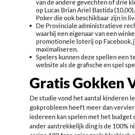
van de andere gevechten of drie kl
op Lucas Brian Ariel Bastida (10,00)
Poker die ook beschikbaar zijn in li
De Provinciale administratieve rec
waarbij een eigenaar van een wink
promotionele loterij op Facebook, 
maximaliseren.
Spelers kunnen deze spellen een t
website als de grafische en spel spe
Gratis Gokken 
De studie vond het aantal kinderen l
gokprobleem heeft meer dan vervierv
iedereen kan spelen met het budget d
ander aantrekkelijk ding is de 100% n