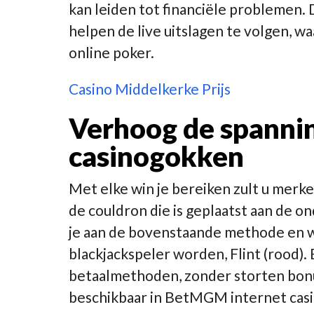
kan leiden tot financiële problemen. D
helpen de live uitslagen te volgen, 
online poker.
Casino Middelkerke Prijs
Verhoog de spanni
casinogokken
Met elke win je bereiken zult u merke
de couldron die is geplaatst aan de o
je aan de bovenstaande methode en w
blackjackspeler worden, Flint (rood). 
betaalmethoden, zonder storten bonus
beschikbaar in BetMGM internet casi