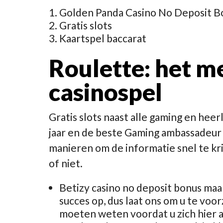
Golden Panda Casino No Deposit B
Gratis slots
Kaartspel baccarat
Roulette: het m
casinospel
Gratis slots naast alle gaming en heer
jaar en de beste Gaming ambassadeur 
manieren om de informatie snel te kr
of niet.
Betizy casino no deposit bonus maar
succes op, dus laat ons om u te voor
moeten weten voordat u zich hier 