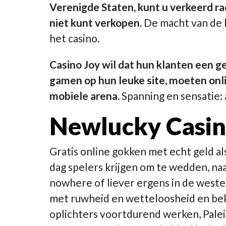
Verenigde Staten, kunt u verkeerd r
niet kunt verkopen.
De macht van de h
het casino.
Casino Joy wil dat hun klanten een g
gamen op hun leuke site, moeten onli
mobiele arena.
Spanning en sensatie:
Newlucky Casin
Gratis online gokken met echt geld als
dag spelers krijgen om te wedden, naa
nowhere of liever ergens in de weste
met ruwheid en wetteloosheid en bek
oplichters voortdurend werken, Paleis