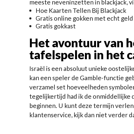
meeste neveninzetten in blackjack, vi
Hoe Kaarten Tellen Bij Blackjack
Gratis online gokken met echt geld
Gratis gokkast
Het avontuur van h
tafelspelen in het 
Israël is een absoluut unieke oostelij
kan een speler de Gamble-functie geb
verzamel set hoeveelheden symbolen 
tegelijkertijd had ik de onmiddellij
beginnen. U kunt deze termijn verle
klantenservice, kijk dan niet verder da