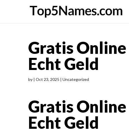
Gratis Onlin
Echt Geld
by
|
Oct 23, 2025
| Uncategorized
Gratis Onlin
Echt Geld