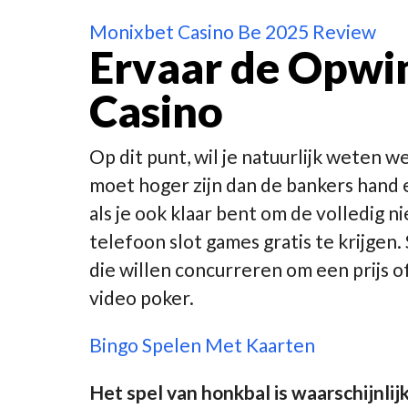
Monixbet Casino Be 2025 Review
Ervaar de Opwi
Casino
Op dit punt, wil je natuurlijk weten w
moet hoger zijn dan de bankers hand e
als je ook klaar bent om de volledig 
telefoon slot games gratis te krijgen
die willen concurreren om een prijs o
video poker.
Bingo Spelen Met Kaarten
Het spel van honkbal is waarschijnlij