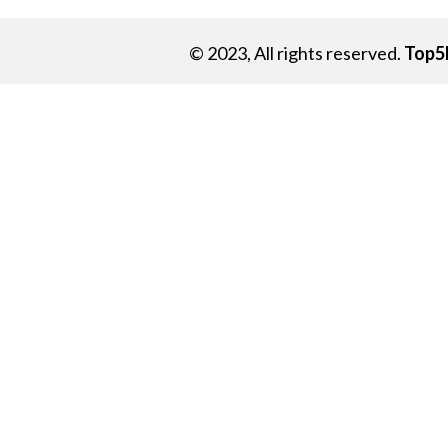
© 2023, All rights reserved.
Top5