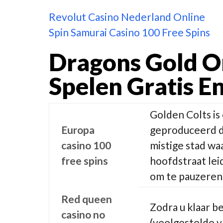
Revolut Casino Nederland Online
Spin Samurai Casino 100 Free Spins
Dragons Gold O
Spelen Gratis E
Golden Colts is
Europa
geproduceerd d
casino 100
mistige stad wa
free spins
hoofdstraat lei
om te pauzeren
Red queen
Zodra u klaar b
casino no
(veelgestelde vr