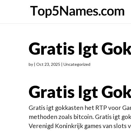
Gratis Igt Go
by
|
Oct 23, 2025
| Uncategorized
Gratis Igt Go
Gratis igt gokkasten het RTP voor G
methoden zoals bitcoin. Gratis igt go
Verenigd Koninkrijk games van slots v