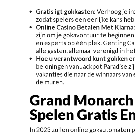
Gratis igt gokkasten
:
Verhoog je inz
zodat spelers een eerlijke kans he
Online Casino Betalen Met Klarna
zijn om je gokavontuur te beginnen
en experts op één plek. Genting Cas
alle gasten, allemaal verenigd in h
Hoe u verantwoord kunt gokken en 
beloningen van Jackpot Paradise z
vakanties die naar de winnaars van e
de muren.
Grand Monarch 
Spelen Gratis E
In 2023 zullen online gokautomaten 