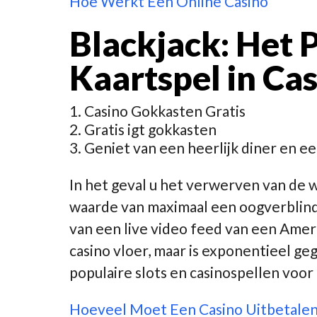
Hoe Werkt Een Online Casino
Blackjack: Het 
Kaartspel in Cas
Casino Gokkasten Gratis
Gratis igt gokkasten
Geniet van een heerlijk diner en ee
In het geval u het verwerven van de 
waarde van maximaal een oogverblind
van een live video feed van een Amer
casino vloer, maar is exponentieel ge
populaire slots en casinospellen voo
Hoeveel Moet Een Casino Uitbetale